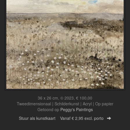
36 x 26 cm, © 2023, € 100,00
Tweedimensionaal | Schilderkunst | Acryl | Op papier
Getoond op
Peggy's Paintings
Stuur als kunstkaart
Vanaf € 2,95 excl. porto