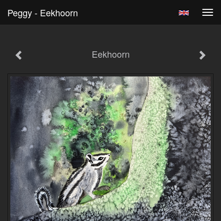
Peggy - Eekhoorn
Tog
navi
Eekhoorn