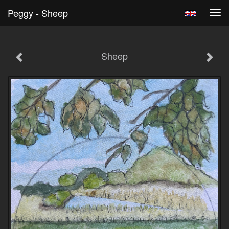
Peggy - Sheep
Tog
navi
Sheep