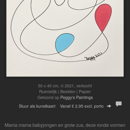
50 x 40 cm, © 2021, verkocht
Ruimtelijk | Beelden | Papier
Getoond op
Peggy's Paintings
Stuur als kunstkaart
Vanaf € 2,95 excl. porto
Mama mama babyjongen en grote zus, deze ronde vormen