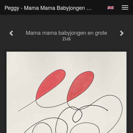
Peggy - Mama Mama Babyjongen En Grote Zus
Tog
navi
Mama mama babyjongen en grote
zus