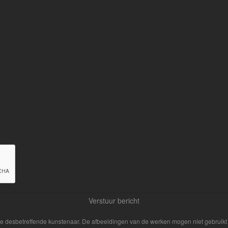
 de desbetreffende kunstenaar. De afbeeldingen van de werken mogen niet gebruikt 