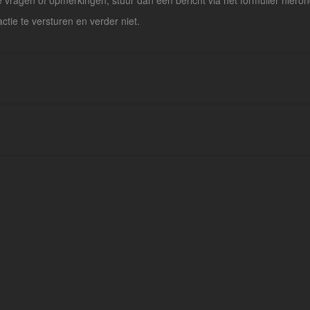
vragen of opmerkingen, stuur dan een bericht via het formulier hieron
actie te versturen en verder niet.